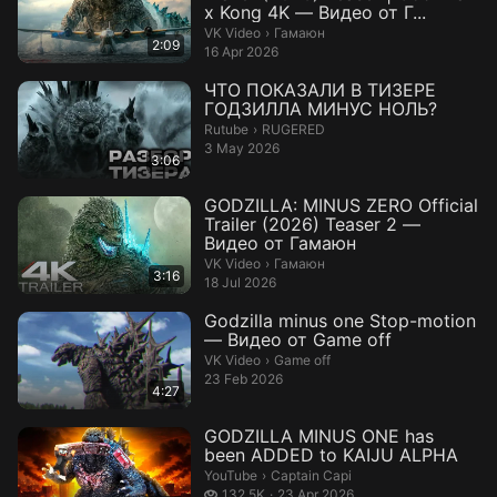
x Kong 4K — Видео от Г...
Гамаюн.
VK Video
›
Гамаюн
2:09
16 Apr 2026
ЧТО ПОКАЗАЛИ В ТИЗЕРЕ
ГОДЗИЛЛА МИНУС НОЛЬ?
RUGERED.
Rutube
›
RUGERED
3 May 2026
3:06
GODZILLA: MINUS ZERO Official
Trailer (2026) Teaser 2 —
Видео от Гамаюн
Гамаюн.
VK Video
›
Гамаюн
3:16
18 Jul 2026
Godzilla minus one Stop-motion
— Видео от Game off
Game off.
VK Video
›
Game off
23 Feb 2026
4:27
GODZILLA MINUS ONE has
been ADDED to KAIJU ALPHA
Captain Capi.
YouTube
›
Captain Capi
132.5 thousand views
132.5K
23 Apr 2026