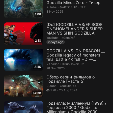
Godzilla Minus Zero - Тизер
ФАРТОВЫЙ - TLT.
Rutube
›
ФАРТОВЫЙ - TLT
3 Nov 2025
1:08
(Dc2)GODZILLA VS/EPISODE
ONE:HOMELANDER & SUPER
MAN VS SHIN GODZILLA
d0omDc².
YouTube
›
d0omDc²
2:18
2 days ago
GODZİLLA VS İON DRAGON __
Godzilla legacy of monsters
final battle 4K full HD —
Видео...
КиноПоиск Pro.
VK Video
›
КиноПоиск Pro
3:45
28 Nov 2025
Обзор серии фильмов о
Годзилле [Часть 5]
YouTube ХАБ.
Rutube
›
YouTube ХАБ
1.2 thousand views
1.2K
20 Aug 2024
14:38
Годзилла: Миллениум (1999) /
Годзилла 2000 / Godzilla:
Millennium / Godzilla 2000