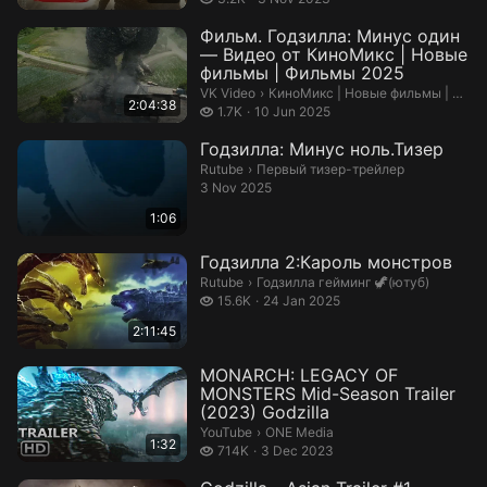
Фильм. Годзилла: Минус один
— Видео от КиноМикс | Новые
фильмы | Фильмы 2025
КиноМикс | Новые фильмы | Филь
VK Video
›
КиноМикс | Новые фильмы | Фильмы 2025
2:04:38
1.7 thousand views
1.7K
10 Jun 2025
Годзилла: Минус ноль.Тизер
Первый тизер-трейлер.
Rutube
›
Первый тизер-трейлер
3 Nov 2025
1:06
Годзилла 2:Кароль монстров
Годзилла гейминг 🦖(ютуб).
Rutube
›
Годзилла гейминг 🦖(ютуб)
15.6 thousand views
15.6K
24 Jan 2025
2:11:45
MONARCH: LEGACY OF
MONSTERS Mid-Season Trailer
(2023) Godzilla
ONE Media.
YouTube
›
ONE Media
1:32
714 thousand views
714K
3 Dec 2023