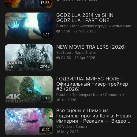
17:58
GODZILLA 2014 vs SHIN
GODZILLA | PART ONE
Магическая отрада и испытание.
Rutube
›
Магическая отрада и испытание
17.5 thousand views
17.5K
12 Nov 2023
4:11
NEW MOVIE TRAILERS (2026)
Rapid Trailer.
YouTube
›
Rapid Trailer
94.5 thousand views
94.5K
15 Apr 2026
29:48
ГОДЗИЛЛА: МИНУС НОЛЬ -
Официальный тизер-трейлер
#2 (2026)
Трейлеры / Кино / Сериалы ✔.
Rutube
›
Трейлеры / Кино / Сериалы ✔
3:16
16 Jul 2026
Все сцены с Шимо из
Годзиллы против Конга: Новая
Империя - Реакция — Видео
от Типыч
Типыч.
VK Video
›
Типыч
10:22
16 May 2026