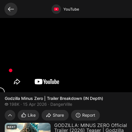
Related videos
Video opened
YouTube
Godzilla Minus Zero | Trailer Breakdown (IN Depth)
198 thousand views
198K
15 Apr 2026
DangerVille
Godzilla Minus Zero | Trailer Breakdown (
Like
Share
Report
GODZILLA: MINUS ZERO Official
NEXT
Trailer (2026) Teaser | Godzilla