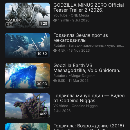
GODZILLA MINUS ZERO Official
Teaser Trailer 2 (2026)
ONE Media.
YouTube
›
ONE Media
1.9 million views
1.9 mln
9 Jul 2026
1:28
Годзилла Земля против
мехагодзиллы
Загадки заключенных чувственных 
Rutube
›
Загадки заключенных чувственных сил
4.5 thousand views
4.5K
13 Nov 2023
10:30
Godzilla Earth VS
Meshagodzilla, Void Ghidoran.
~Mega-Dagon~.
Rutube
›
~Mega-Dagon~
5.8 thousand views
5.8K
11 Mar 2025
30:03
Годзилла минус один — Видео
от Codeine Niggas
Codeine Niggas.
VK Video
›
Codeine Niggas
2 Jul 2026
4:27
Годзилла: Возрождение (2016)