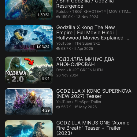
/ Shin Godzilla / Godzilla
Resurgence
ТВОЙ КИНОТЕАТР | MOVIE TIME CI
Rutube
›
ТВОЙ КИНОТЕАТР | MOVIE TIME CINEMA
1:59:51
159.9 thousand views
159.9K
13 Nov 2024
Godzilla X Kong The New
Empire | Full Movie Hindi |
Hollywood Movies Explained |
Godz...
The Super Skz.
YouTube
›
The Super Skz
1:03:24
68.7 thousand views
68.7K
5 Apr 2025
ГОДЗИЛЛА МИНУС ДВА
АНОНСИРОВАН
KURT GREENALIEN.
Dzen
›
KURT GREENALIEN
26 Nov 2024
9:01
GODZILLA X KONG SUPERNOVA
(NEW 2027) Teaser
FilmSpot Trailer.
YouTube
›
FilmSpot Trailer
56.7 thousand views
56.7K
15 May 2026
4:29
GODZILLA MINUS ONE "Atomic
Fire Breath" Teaser + Trailer
(2023)