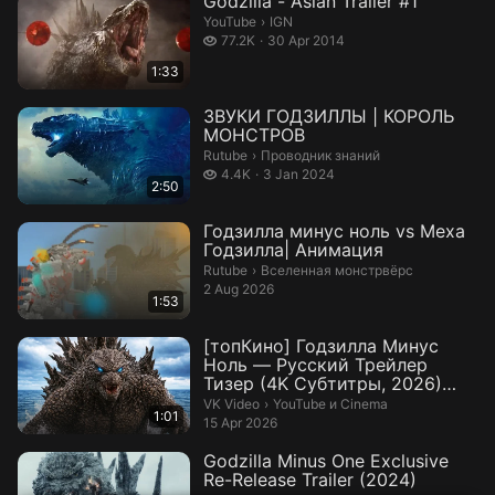
Godzilla - Asian Trailer #1
IGN.
YouTube
›
IGN
77.2 thousand views
77.2K
30 Apr 2014
1:33
ЗВУКИ ГОДЗИЛЛЫ | КОРОЛЬ
МОНСТРОВ
Проводник знаний.
Rutube
›
Проводник знаний
4.4 thousand views
4.4K
3 Jan 2024
2:50
Годзилла минус ноль vs Меха
Годзилла| Анимация
Вселенная монстрвёрс.
Rutube
›
Вселенная монстрвёрс
2 Aug 2026
1:53
[топКино] Годзилла Минус
Ноль — Русский Трейлер
Тизер (4K Субтитры, 2026)
(2160p) — В...
YouTube и Cinema.
VK Video
›
YouTube и Cinema
1:01
15 Apr 2026
Godzilla Minus One Exclusive
Re-Release Trailer (2024)