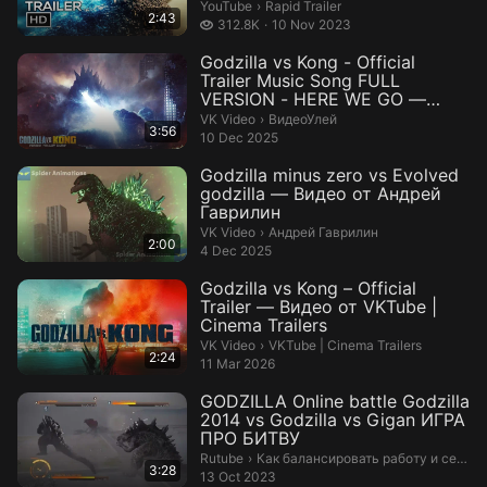
Rapid Trailer.
YouTube
›
Rapid Trailer
2:43
312.8 thousand views
312.8K
10 Nov 2023
Godzilla vs Kong - Official
Trailer Music Song FULL
VERSION - HERE WE GO —
Видео от В...
ВидеоУлей.
VK Video
›
ВидеоУлей
3:56
10 Dec 2025
Godzilla minus zero vs Evolved
godzilla — Видео от Андрей
Гаврилин
Андрей Гаврилин.
VK Video
›
Андрей Гаврилин
2:00
4 Dec 2025
Godzilla vs Kong – Official
Trailer — Видео от VKTube |
Cinema Trailers
VKTube | Cinema Trailers.
VK Video
›
VKTube | Cinema Trailers
2:24
11 Mar 2026
GODZILLA Online battle Godzilla
2014 vs Godzilla vs Gigan ИГРА
ПРО БИТВУ
Как балансировать работу и семью.
Rutube
›
Как балансировать работу и семью
3:28
13 Oct 2023