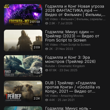
Годзилла и Конг Новая угроза
2026 ФАНТАСТИКА.mp4 —
Видео от Фильмач | Фильмы,
сериалы...
Фильмач | Фильмы, сериалы 2025
VK Video
›
Фильмач | Фильмы, сериалы 2025
2:01:59
2.9 thousand views
2.9K
7 Jul 2026
Годзилла: Минус один —
Трейлер (2023) — Видео от
From Script to Screen
From Script to Screen.
VK Video
›
From Script to Screen
2:09
2 thousand views
2K
21 Nov 2023
Годзилла и Конг 3: Эра
монстров (Трейлер 2026)
Cinematic Kingdom.
Rutube
›
Cinematic Kingdom
67.6 thousand views
67.6K
23 Dec 2025
1:26
DUB | Трейлер: «Годзилла
против Конга» / «Godzilla vs
Kong», 2021 — Видео от
Amazing ...
Amazing Movies.
VK Video
›
Amazing Movies
2:24
44 thousand views
44K
25 Jan 2021
Годзилла: Минус ноль -