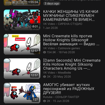
1:55:24
3 days ago
КАЧКИ ЖЕНЩИНЫ VS КАЧКИ
МУЖЧИНЫ! СПИКЕРВУМЕН
КАМЕРАВУМЕН ТВ ВУМЕН
ПРОТИВ КАМЕРАМЕНА СП...
СИРЕНА СТУДИО.
VK Video
›
СИРЕНА СТУДИО
8:01
1 Jan 2026
Mini Crewmate kills против
Hollow Knights Silksong#
Весëлая анимация — Видео от
Catmo...
Catmovie games.
VK Video
›
Catmovie games
12:57
154.9 thousand views
154.9K
18 Feb 2026
[Damn Seconds] Mini Crewmate
Kills Hollow Knight Silksong
Characters Among Us —
Видео...
МемВейв.
VK Video
›
МемВейв
12:57
3 thousand views
3K
20 May 2026
АМОГУС убивает жутких
персонажей из РАДУЖНЫХ
ДРУЗЕЙ!!!
СЕНЬОР ПАНТЕР.
Rutube
›
СЕНЬОР ПАНТЕР
1:27
2 thousand views
2K
15 Jun 2026