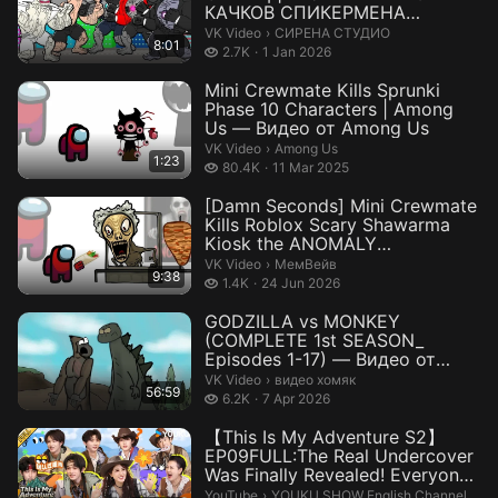
КАЧКОВ СПИКЕРМЕНА
КАМЕРАМЕНА ТВ МЕНА! С...
СИРЕНА СТУДИО.
VK Video
›
СИРЕНА СТУДИО
8:01
2.7 thousand views
2.7K
1 Jan 2026
Mini Crewmate Kills Sprunki
Phase 10 Characters | Among
Us — Видео от Among Us
Among Us.
VK Video
›
Among Us
1:23
80.4 thousand views
80.4K
11 Mar 2025
[Damn Seconds] Mini Crewmate
Kills Roblox Scary Shawarma
Kiosk the ANOMALY
Characters...
МемВейв.
VK Video
›
МемВейв
9:38
1.4 thousand views
1.4K
24 Jun 2026
GODZILLA vs MONKEY
(COMPLETE 1st SEASON_
Episodes 1-17) — Видео от
видео хомяк
видео хомяк.
VK Video
›
видео хомяк
56:59
6.2 thousand views
6.2K
7 Apr 2026
【This Is My Adventure S2】
EP09FULL:The Real Undercover
Was Finally Revealed! Everyone
...
YOUKU SHOW English Channel-Get
YouTube
›
YOUKU SHOW English Channel-Get APP now