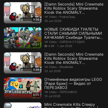
[Damn Seconds] Mini Crewmate
Kills Roblox Scary Shawarma
Kiosk the ANOMALY
Characters...
РофлоГрад.
VK Video
›
РофлоГрад
9:38
26 Jun 2026
НОВЫЕ СКИБИДИ ТУАЛЕТЫ
СТАЛИ САМЫМИ СИЛЬНЫМИ
КАЧКАМИ! Скибиди Туалеты
Мультик Анимация...
СИРЕНА СТУДИО.
VK Video
›
СИРЕНА СТУДИО
10:07
4.9 thousand views
4.9K
1 Jan 2026
[Damn Seconds] Mini Crewmate
Kills Roblox Scary Shawarma
Kiosk the ANOMALY
Characters...
МемВейв.
VK Video
›
МемВейв
9:38
23 Jul 2026
Отменённые видеоигры LEGO
[Рари Брик] — Видео от
ПЕРЕЗАВОЗ
ПЕРЕЗАВОЗ.
VK Video
›
ПЕРЕЗАВОЗ
6:05
10 Jul 2026
Mini Crewmate Kills Creepy