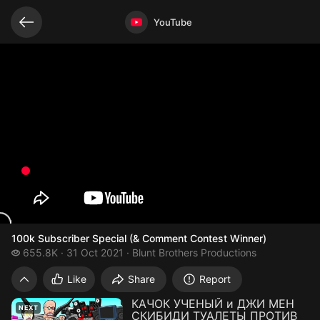
Related videos
Video opened
YouTube
100k Subscriber Special (& Comment Contest Winner)
655.8 thousand views
655.8K
31 Oct 2021
Blunt Brothers Productions
100k Subscriber Special (& Comment Con
Like
Share
Report
КАЧОК УЧЕНЫЙ и ДЖИ МЕН
NEXT
СКИБИДИ ТУАЛЕТЫ ПРОТИВ