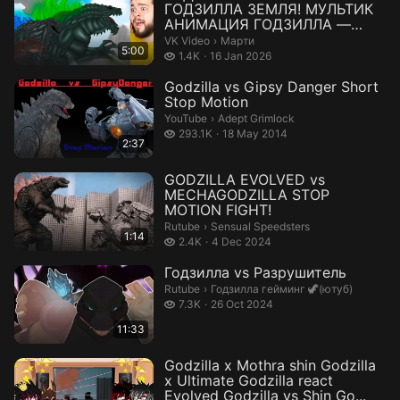
ГОДЗИЛЛА ЗЕМЛЯ! МУЛЬТИК
АНИМАЦИЯ ГОДЗИЛЛА —
Видео от Марти
Марти.
VK Video
›
Марти
5:00
1.4 thousand views
1.4K
16 Jan 2026
Godzilla vs Gipsy Danger Short
Stop Motion
Adept Grimlock.
YouTube
›
Adept Grimlock
293.1 thousand views
293.1K
18 May 2014
2:37
GODZILLA EVOLVED vs
MECHAGODZILLA STOP
MOTION FIGHT!
Sensual Speedsters.
Rutube
›
Sensual Speedsters
1:14
2.4 thousand views
2.4K
4 Dec 2024
Годзилла vs Разрушитель
Годзилла гейминг 🦖(ютуб).
Rutube
›
Годзилла гейминг 🦖(ютуб)
7.3 thousand views
7.3K
26 Oct 2024
11:33
Godzilla x Mothra shin Godzilla
x Ultimate Godzilla react
Evolved Godzilla vs Shin Go...