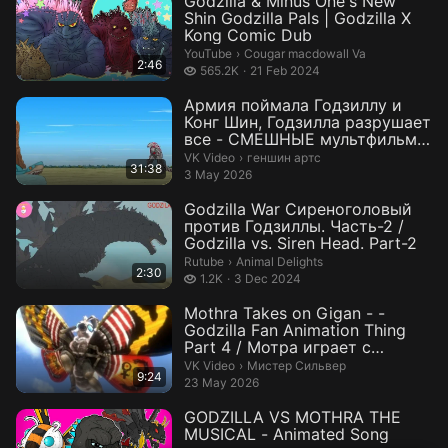
Godzilla & Minus One's New
Shin Godzilla Pals | Godzilla X
Kong Comic Dub
Cougar macdowall Va.
YouTube
›
Cougar macdowall Va
2:46
565.2 thousand views
565.2K
21 Feb 2024
Армия поймала Годзиллу и
Конг Шин, Годзилла разрушает
все - СМЕШНЫЕ мультфильмы
о Год...
геншин артс.
VK Video
›
геншин артс
31:38
3 May 2026
Godzilla War Сиреноголовый
против Годзиллы. Часть-2 /
Godzilla vs. Siren Head. Part-2
Animal Delights.
Rutube
›
Animal Delights
2:30
1.2 thousand views
1.2K
3 Dec 2024
Mothra Takes on Gigan - -
Godzilla Fan Animation Thing
Part 4 / Мотра играет с
Гайган...
Мистер Сильвер.
VK Video
›
Мистер Сильвер
9:24
23 May 2026
GODZILLA VS MOTHRA THE
MUSICAL - Animated Song