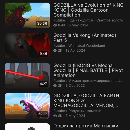
GODZILLA vs Evolution of KING
KONG | Godzilla Cartoon
Compilation
Где находится - Светлое золото.
Rutube
›
Где находится - Светлое золото
30:36
8.4 thousand views
8.4K
5 May 2024
Godzilla Vs Kong (Animated)
Part 5
Whimsical Wonderland.
Rutube
›
Whimsical Wonderland
2 thousand views
2K
18 Apr 2024
9:46
Godzilla & KONG vs Mecha
Godzilla | FINAL BATTLE | Pivot
Animation
Учимся программировать на JavaScr
Rutube
›
Учимся программировать на JavaScript
4:27
2 thousand views
2K
3 Dec 2023
GODZILLA, GODZILLA EARTH,
KING KONG vs.
MECHAGODZILLA, VENOM,
MUTO: Power Levels 2021...
Радужные заметки.
Rutube
›
Радужные заметки
32:17
8 thousand views
8K
5 May 2024
Годзилла против Мартышки