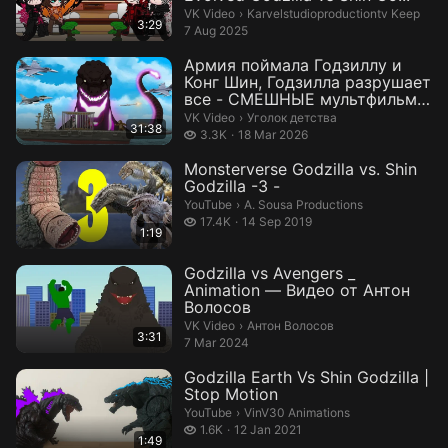
Karvelstudioproductiontv Keep.
VK Video
›
Karvelstudioproductiontv Keep
3:29
7 Aug 2025
Армия поймала Годзиллу и
Конг Шин, Годзилла разрушает
все - СМЕШНЫЕ мультфильмы
о Год...
Уголок детства.
VK Video
›
Уголок детства
31:38
3.3 thousand views
3.3K
18 Mar 2026
Monsterverse Godzilla vs. Shin
Godzilla -3 -
A. Sousa Productions.
YouTube
›
A. Sousa Productions
17.4 thousand views
17.4K
14 Sep 2019
1:19
Godzilla vs Avengers _
Animation — Видео от Антон
Волосов
Антон Волосов.
VK Video
›
Антон Волосов
3:31
7 Mar 2024
Godzilla Earth Vs Shin Godzilla |
Stop Motion
VinV30 Animations.
YouTube
›
VinV30 Animations
1.6 thousand views
1.6K
12 Jan 2021
1:49