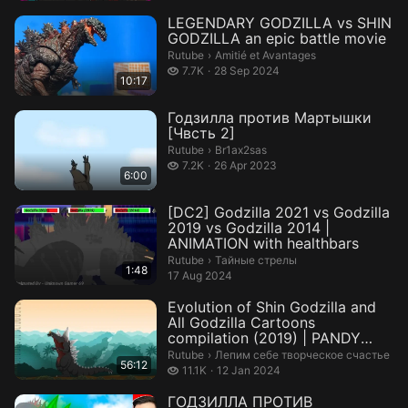
LEGENDARY GODZILLA vs SHIN
GODZILLA an epic battle movie
Amitié et Avantages.
Rutube
›
Amitié et Avantages
7.7 thousand views
7.7K
28 Sep 2024
10:17
Годзилла против Мартышки
[Чвсть 2]
Br1ax2sas.
Rutube
›
Br1ax2sas
7.2 thousand views
7.2K
26 Apr 2023
6:00
[DC2] Godzilla 2021 vs Godzilla
2019 vs Godzilla 2014 |
ANIMATION with healthbars
Тайные стрелы.
Rutube
›
Тайные стрелы
1:48
17 Aug 2024
Evolution of Shin Godzilla and
All Godzilla Cartoons
compilation (2019) | PANDY
Anima...
Лепим себе творческое счастье.
Rutube
›
Лепим себе творческое счастье
56:12
11.1 thousand views
11.1K
12 Jan 2024
ГОДЗИЛЛА ПРОТИВ