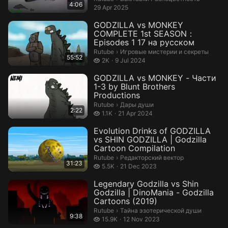
4:06
29 Apr 2025
GODZILLA vs MONKEY
COMPLETE 1st SEASON：
Episodes 1 17 на русском
Игровые мистерии и секреты.
Rutube
›
Игровые мистерии и секреты
55:52
2 thousand views
2K
9 Jul 2024
GODZILLA vs MONKEY - Части
1-3 by Blunt Brothers
Productions
Дары души.
Rutube
›
Дары души
2:22
1.1 thousand views
1.1K
21 Apr 2024
Evolution Drinks of GODZILLA
vs SHIN GODZILLA | Godzilla
Cartoon Compilation
Редакторский вектор.
Rutube
›
Редакторский вектор
31:23
5.5 thousand views
5.5K
21 Dec 2023
Legendary Godzilla vs Shin
Godzilla | DinoMania - Godzilla
Cartoons (2019)
Тайна эзотерической души.
Rutube
›
Тайна эзотерической души
9:38
15.9 thousand views
15.9K
12 Nov 2023