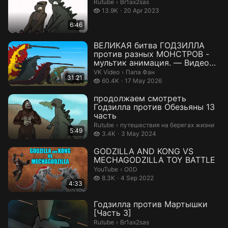
Br1ax2sas.
Rutube
›
Br1ax2sas
13.9 thousand views
13.9K
20 Apr 2023
6:46
ВЕЛИКАЯ битва ГОДЗИЛЛА
против разных МОНСТРОВ -
мультик анимация. — Видео
от Папа Фан
Папа Фан.
VK Video
›
Папа Фан
31:21
60.4 thousand views
60.4K
17 May 2026
продолжаем смотреть
Годзилла против Обезьяны 13
часть
путешествия на берегах жизни.
Rutube
›
путешествия на берегах жизни
5:49
3.4 thousand views
3.4K
3 May 2024
GODZILLA AND KONG VS
MECHAGODZILLA TOY BATTLE
O0D.
YouTube
›
O0D
8.3 thousand views
8.3K
4 Sep 2022
4:33
Годзилла против Мартышки
[Часть 3]
Br1ax2sas.
Rutube
›
Br1ax2sas