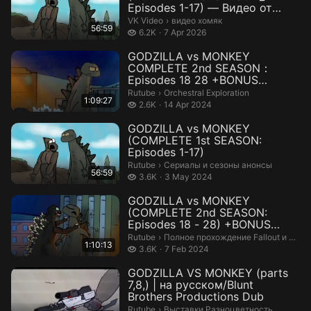
Episodes 1-17) — Видео от
видео хомяк
видео хомяк.
VK Video
›
видео хомяк
56:59
6.2 thousand views
6.2K
7 Apr 2026
GODZILLA vs MONKEY
COMPLETE 2nd SEASON：
Episodes 18 28 +BONUS
SCENES на русском
Orchestral Exploration.
Rutube
›
Orchestral Exploration
1:09:27
2.6 thousand views
2.6K
14 Apr 2024
GODZILLA vs MONKEY
(COMPLETE 1st SEASON:
Episodes 1-17)
Сериалы и сезоны анонсы.
Rutube
›
Сериалы и сезоны анонсы
56:59
3.6 thousand views
3.6K
3 May 2024
GODZILLA vs MONKEY
(COMPLETE 2nd SEASON:
Episodes 18 - 28) +BONUS
SCENES
Полное прохождение Fallout и други
Rutube
›
Полное прохождение Fallout и других игр
1:10:13
3.6 thousand views
3.6K
7 Feb 2024
GODZILLA VS MONKEY (parts
7,8,) | на русском/Blunt
Brothers Productions Dub
Выставки Разноцветность.
Rutube
›
Выставки Разноцветность