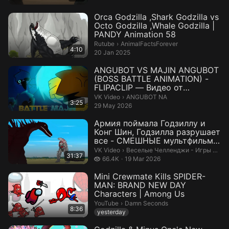
Orca Godzilla ,Shark Godzilla vs
Octo Godzilla ,Whale Godzilla |
PANDY Animation 58
AnimalFactsForever.
Rutube
›
AnimalFactsForever
4:10
20 Jan 2025
ANGUBOT VS MAJIN ANGUBOT
(BOSS BATTLE ANIMATION) -
FLIPACLIP — Видео от
ANGUBOT NA
ANGUBOT NA.
VK Video
›
ANGUBOT NA
3:25
29 May 2026
Армия поймала Годзиллу и
Конг Шин, Годзилла разрушает
все - СМЕШНЫЕ мультфильмы
о Год...
Веселые Челленджи - Игры для д
VK Video
›
Веселые Челленджи - Игры для детей
31:37
66.4 thousand views
66.4K
19 Mar 2026
Mini Crewmate Kills SPIDER-
MAN: BRAND NEW DAY
Characters | Among Us
Damn Seconds.
YouTube
›
Damn Seconds
8:36
yesterday