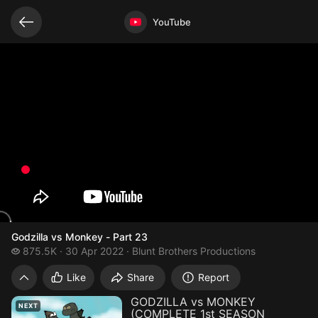
Related videos
Video opened
YouTube
Godzilla vs Monkey - Part 23
875.5 thousand views
875.5K
30 Apr 2022
Blunt Brothers Productions
Godzilla vs Monkey - Part 23
Like
Share
Report
GODZILLA vs MONKEY
NEXT
(COMPLETE 1st SEASON_