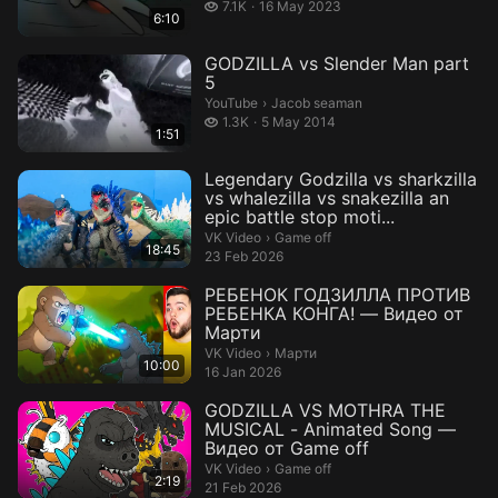
7.1 thousand views
7.1K
16 May 2023
6:10
GODZILLA vs Slender Man part
5
Jacob seaman.
YouTube
›
Jacob seaman
1.3 thousand views
1.3K
5 May 2014
1:51
Legendary Godzilla vs sharkzilla
vs whalezilla vs snakezilla an
epic battle stop moti...
Game off.
VK Video
›
Game off
18:45
23 Feb 2026
РЕБЕНОК ГОДЗИЛЛА ПРОТИВ
РЕБЕНКА КОНГА! — Видео от
Марти
Марти.
VK Video
›
Марти
10:00
16 Jan 2026
GODZILLA VS MOTHRA THE
MUSICAL - Animated Song —
Видео от Game off
Game off.
VK Video
›
Game off
2:19
21 Feb 2026